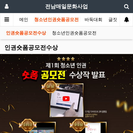
전남매일문화사업
메인
청소년인권숏폼공모전
바둑대회
글짓기대회
인권숏폼공모전수상
청소년인권숏폼공모전
인권숏폼공모전수상